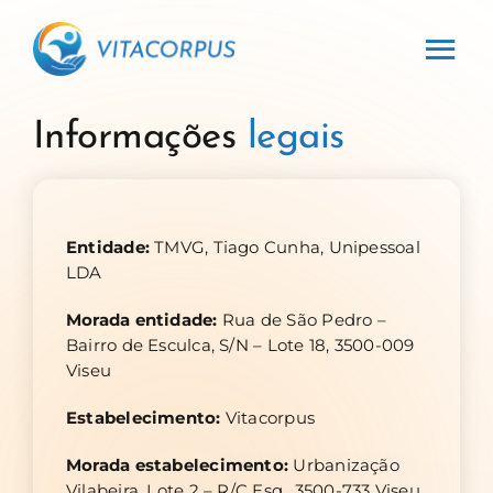
Skip
to
Tog
content
Nav
Home
Informações
legais
Especialidades
Entidade:
TMVG, Tiago Cunha, Unipessoal
Profissionais
LDA
Morada entidade:
Rua de São Pedro –
Clínica
Bairro de Esculca, S/N – Lote 18, 3500-009
Viseu
Contactos
Estabelecimento:
Vitacorpus
Morada estabelecimento:
Urbanização
Vilabeira, Lote 2 – R/C Esq., 3500-733 Viseu